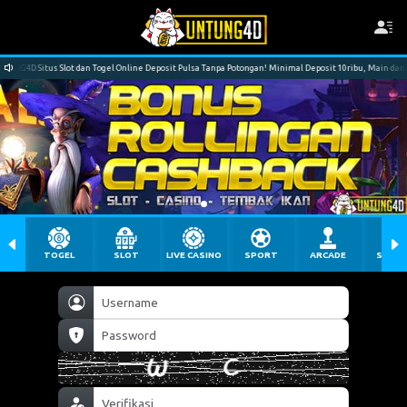
4D Situs Slot dan Togel Online Deposit Pulsa Tanpa Potongan! Minimal Deposit 10ribu, Main dan Men
TOGEL
SLOT
LIVE CASINO
SPORT
ARCADE
SABU