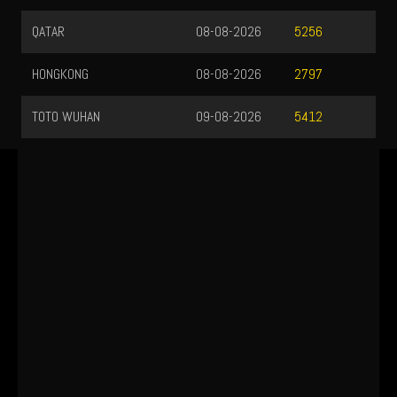
QATAR
08-08-2026
5256
HONGKONG
08-08-2026
2797
TOTO WUHAN
09-08-2026
5412