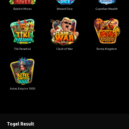
Rabbit Mines
Wizard Dice
Guardian Wealth
Tiki Paradise
Clash of War
Roma Kingdom
Aztec Empire 1000
Togel Result