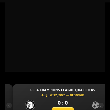
UEFA CHAMPIONS LEAGUE QUALIFIERS
August 12, 2026 — 01:30 WIB
0 : 0
Previous
Next