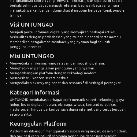
menghadirkan konten yang relevan, informatif, dan diperbarui secara
berkala sehingga dapat menjadi referensi bagi pembaca yang ingin
mengikuti perkembangan dunia digital maupun berbagai topik populer
lainnya.
Visi UNTUNG4D
Menjadi portal informasi digital yang menyajikan berbagai artikel
berkualitas dengan pembahasan yang mudah dipahami serta mampu
memberikan pengalaman membaca yang nyaman bagi seluruh
pengguna internet.
Misi UNTUNG4D
Menyediakan informasi yang relevan dan mudah dipahami.
Menghadirkan pengalaman pengguna yang nyaman.
Mengembangkan platform dengan teknologi modern.
Memperbarui konten secara berkala.
Menyediakan akses yang cepat dan responsif di berbagai perangkat.
Kategori Informasi
UNTUNG4D membahas berbagai topik menarik seperti teknologi, gaya
hidup, bisnis digital, hiburan, olahraga, wisata, komunitas, aplikasi,
media sosial, hingga perkembangan dunia internet yang terus berubah
setiap waktu.
Keunggulan Platform
Platform ini dibangun menggunakan sistem yang ringan, desain modern,
dan navigasi yang intuitif sehingga pengguna dapat memperoleh