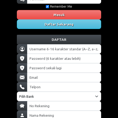
Remember Me
Masuk
Daftar Sekarang
DAFTAR