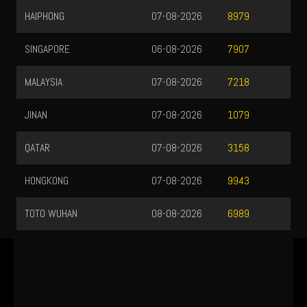
HAIPHONG
07-08-2026
8979
SINGAPORE
06-08-2026
7907
MALAYSIA
07-08-2026
7218
JINAN
07-08-2026
1079
QATAR
07-08-2026
3158
HONGKONG
07-08-2026
9943
TOTO WUHAN
08-08-2026
6989