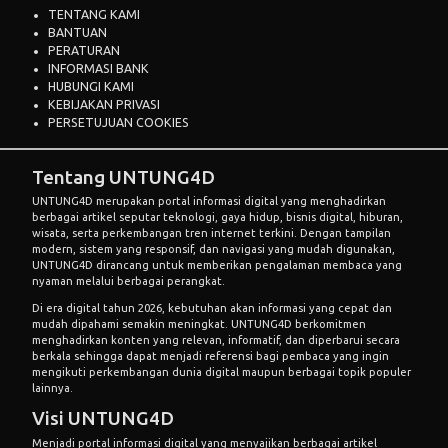
TENTANG KAMI
BANTUAN
PERATURAN
INFORMASI BANK
HUBUNGI KAMI
KEBIJAKAN PRIVASI
PERSETUJUAN COOKIES
Tentang UNTUNG4D
UNTUNG4D merupakan portal informasi digital yang menghadirkan
berbagai artikel seputar teknologi, gaya hidup, bisnis digital, hiburan,
wisata, serta perkembangan tren internet terkini. Dengan tampilan
modern, sistem yang responsif, dan navigasi yang mudah digunakan,
UNTUNG4D dirancang untuk memberikan pengalaman membaca yang
nyaman melalui berbagai perangkat.
Di era digital tahun 2026, kebutuhan akan informasi yang cepat dan
mudah dipahami semakin meningkat. UNTUNG4D berkomitmen
menghadirkan konten yang relevan, informatif, dan diperbarui secara
berkala sehingga dapat menjadi referensi bagi pembaca yang ingin
mengikuti perkembangan dunia digital maupun berbagai topik populer
lainnya.
Visi UNTUNG4D
Menjadi portal informasi digital yang menyajikan berbagai artikel